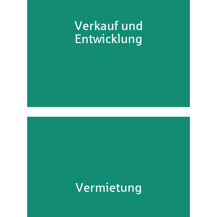
Verkauf und
Entwicklung
Verkauf und
Entwicklung
Referenz Detail
Vermietung
Vermietung
Referenz Detail