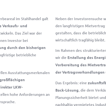
erbeareal im Stahlhandel galt
Neben der Investorensuche w
den langfristigen Mietvertrag
 Verkaufs- und
gestalten, dass die betriebli
wickeln. Das Ziel war der
wirtschaftlich tragfähig bleibt.
inen Investor bei
ng durch den bisherigen
Im Rahmen des strukturierte
gfristige betriebliche
wir die
Erstellung des Energ
Vorbereitung des Mietvertr
iellen Ausstattungsmerkmalen
der Vertragsverhandlungen
 großflächigen
Das Ergebnis: eine
zukunftsf
irekter LKW-
, die dem Verkäu
Back-Lösung
ellen hohe Anforderungen an
Planungssicherheit bietet un
ansprache.
nachhaltig vermietetes Industr