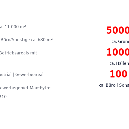
a. 11.000 m²
500
 Büro/Sonstige ca. 680 m²
ca. Grun
100
Betriebsareals mit
ca. Halle
100
strial | Gewerbeareal
ca. Büro | Son
ewerbegebiet Max-Eyth-
 B10