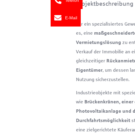
Telefon
Projektbeschreibung
E-Mail
Für ein spezialisiertes Gew
es, eine
maßgeschneiderte
zu ent
Vermietungslösung
Verkauf der Immobilie an e
gleichzeitiger
Rückanmietu
, um dessen lan
Eigentümer
Nutzung sicherzustellen.
Industrieobjekte mit spez
wie
Brückenkränen, einer
Photovoltaikanlage und d
st
Durchfahrtsmöglichkeit
eine zielgerichtete Käufer