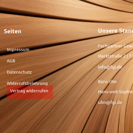
Unsere Stan
Seiten
Fachpartner Gew
Impressum
Marktstraße 2 |
AGB
info@fgi.de
Datenschutz
Büro Ulm
Widerrufsbelehrung
Vertrag widerrufen
Hans-und-Sophie-
ulm@fgi.de