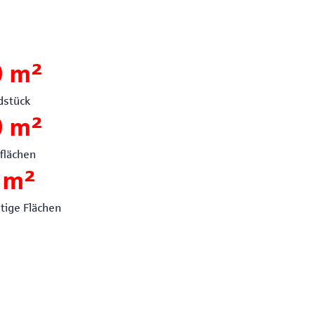
0
 m²
dstück
0
 m²
nflächen
 m²
stige Flächen