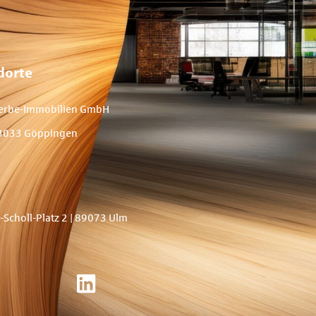
dorte
erbe-Immobilien GmbH
 73033 Göppingen
Scholl-Platz 2
| 89073 Ulm