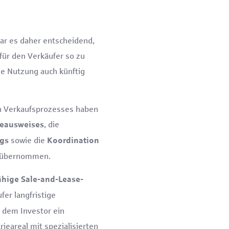
ar es daher entscheidend,
 für den Verkäufer so zu
che Nutzung auch künftig
n Verkaufsprozesses haben
, die
ieausweises
sowie die
ags
Koordination
übernommen.
ähige Sale-and-Lease-
fer langfristige
d dem Investor ein
ieareal mit spezialisierten