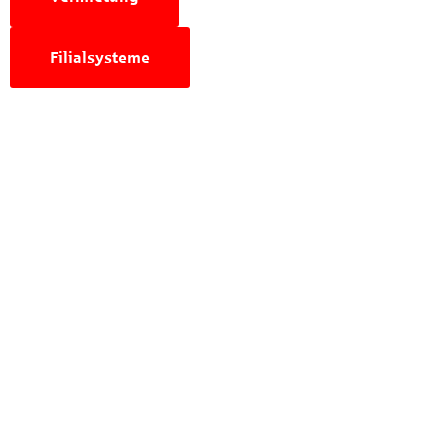
Filialsysteme
Wir sind für Sie da!
+49 7161 97680
+49 731 9792390