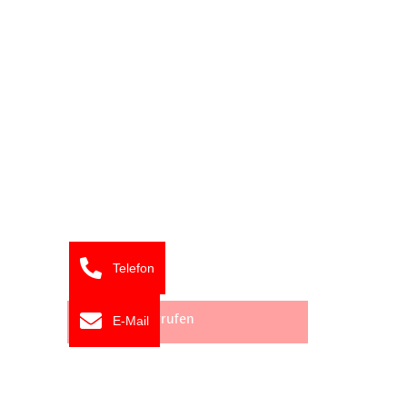
Flexibel im Denken, schnell im Handeln.
Wir bewerten, vermieten, verkaufen und entwickeln.
Seiten
Impressum
AGB
Datenschutz
Telefon
Widerrufsbelehrung
Vertrag widerrufen
E-Mail