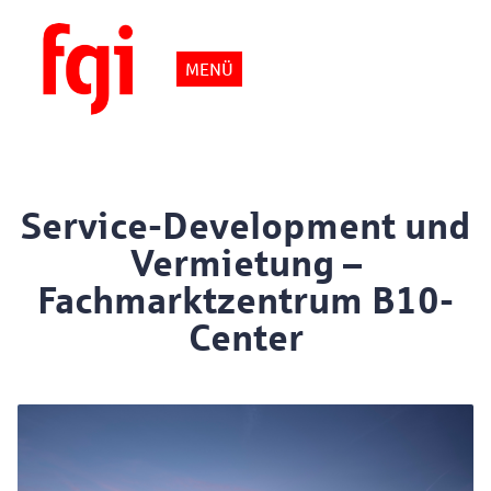
MENÜ
Projektent
Service-Development und
Vermietun
Vermietung –
Fachmarktzentrum B10-
Fachmarkt
Center
Göppingen