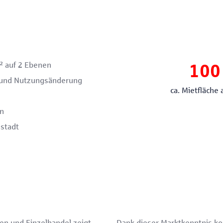
² auf 2 Ebenen
100
und Nutzungsänderung
ca. Mietfläche
n
stadt
en und Einzelhandel zeigt
Dank dieser Marktkenntnis ko