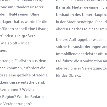
rzone am Standort unserer
als Mieter gewinnen, d
Bahn
chdem
seinen Ulmer
H&M
Umbauten des Ulmer Hauptbah
erlagert hatte, wurde für die
in der Stadt benötigte. Eine i
flächen schnell eine Lösung
oberen Geschosse dieser Imm
efunden. Die größere
Unsere Auftraggeber wissen, d
ie so oft – in der
solche Herausforderungen an
gen.
Immobiliendienstleister oft u
rangig Filialisten aus dem
Fall führte die Kombination a
frage kommen, erfordert die
überregionaler Vernetzung zu
se eine gezielte Strategie.
für das Objekt.
tkenntnisse entscheidend:
Unternehmen? Welche
er Region? Welche Bedarfe
lle Veränderungen?