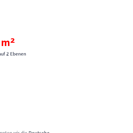
 m²
 auf 2 Ebenen
nnten wir die
Deutsche