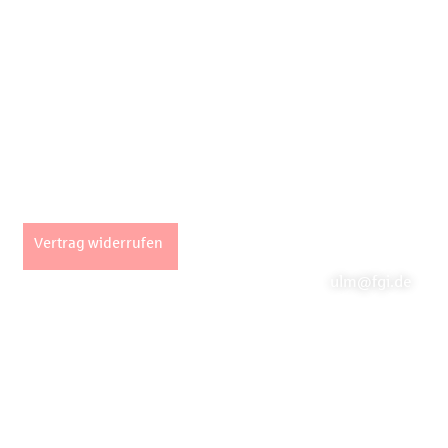
Unsere Stan
Seiten
Fachpartner Gew
Impressum
Marktstraße 2 |
AGB
info@fgi.de
Datenschutz
Büro Ulm
Widerrufsbelehrung
Vertrag widerrufen
Hans-und-Sophie-
ulm@fgi.de