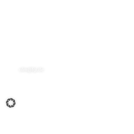
Fachpartner Gewerbe-Immobilien GmbH
Marktstraße 2 | 73033 Göppingen
info@fgi.de
Büro Ulm
Hans-und-Sophie-Scholl-Platz 2
| 89073 Ulm
ulm@fgi.de