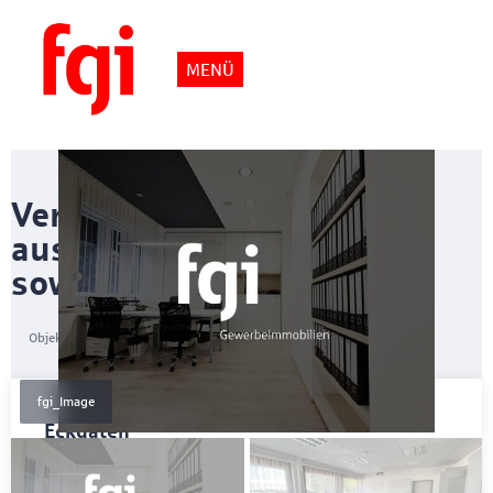
MENÜ
Verwaltungsgebäude mit
ausreichend Stellplätzen
sowie Erweiterungsfläche
Objektnummer
101593/01
fgi_Image
Eckdaten
Kaufpreis