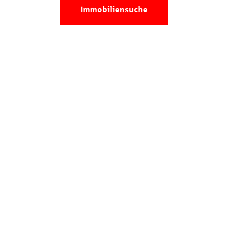
Immobiliensuche
Wir sind für Sie da!
+49 7161 97680
+49 731 9792390