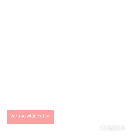
Unsere Stan
Seiten
Fachpartner Gew
Impressum
Marktstraße 2 |
AGB
info@fgi.de
Datenschutz
Büro Ulm
Widerrufsbelehrung
Vertrag widerrufen
Hans-und-Sophie-
ulm@fgi.de