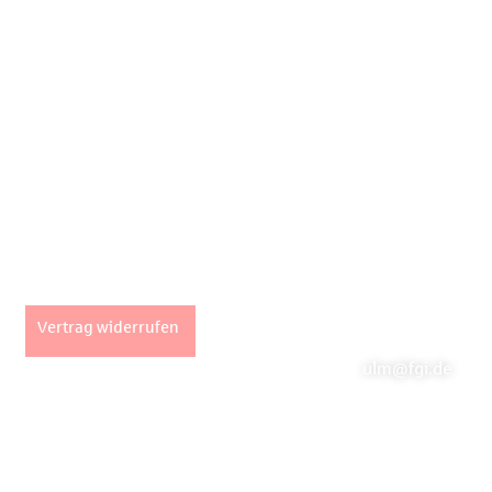
Unsere Stan
Seiten
Fachpartner Gew
Impressum
Marktstraße 2 |
AGB
info@fgi.de
Datenschutz
Büro Ulm
Widerrufsbelehrung
Vertrag widerrufen
Hans-und-Sophie-
ulm@fgi.de