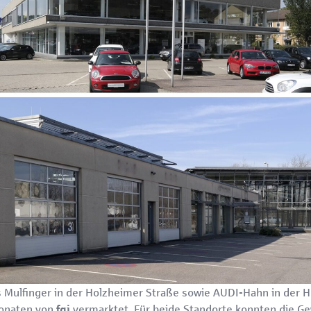
Mulfinger in der Holzheimer Straße sowie AUDI-Hahn in der H
Monaten von
vermarktet. Für beide Standorte konnten die G
fgi