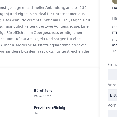
ünstige Lage mit schneller Anbindung an die L230
He
ngen) und eignet sich ideal für Unternehmen aus
Ha
g. Das Gebäude vereint funktional Büro-, Lager- und
utzungsmöglichkeiten über zwei Vollgeschosse. Eine
89
ige Büroflächen im Obergeschoss ermöglichen
E-
 sich unmittelbar am Objekt und sorgen für eine
mv
nd Kunden. Moderne Ausstattungsmerkmale wie ein
Mo
+4
vorhandene E-Ladeinfrastruktur unterstreichen die
Firm
Anr
Bürofläche
ca. 400 m²
Vor
Provisionspflichtig
Ja