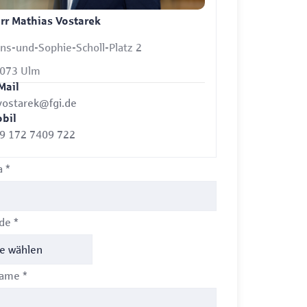
rr Mathias Vostarek
ns-und-Sophie-Scholl-Platz 2
073 Ulm
Mail
ostarek@fgi.de
bil
9 172 7409 722
a
*
ede
*
name
*