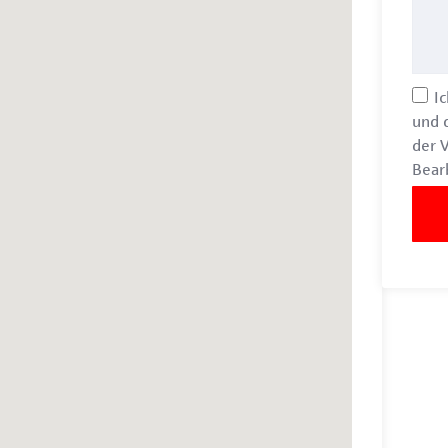
Ic
und 
der 
Bear