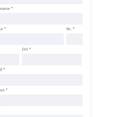
hname
*
ße
*
Nr.
*
*
Ort
*
il
*
fon
*
z