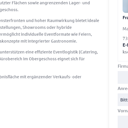
nutzter Flächen sowie angrenzenden Lager- und
geschoss.
Fr
Fensterfronten und hoher Raumwirkung bietet ideale
sstellungen, Showrooms oder hybride
Ma
rmöglicht individuelle Eventformate wie Feiern,
73
konzepte mit integrierter Gastronomie.
E-
ks
erstützen eine effiziente Eventlogistik (Catering,
ürobereich im Obergeschoss eignet sich für
Firm
ebnisfläche mit ergänzender Verkaufs- oder
Anr
Vor