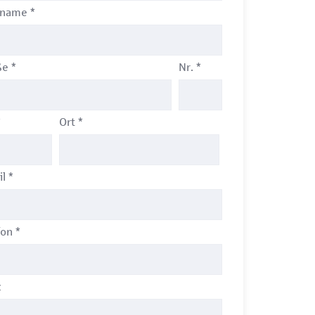
hname
*
ße
*
Nr.
*
*
Ort
*
il
*
fon
*
z