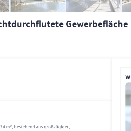
ichtdurchflutete Gewerbefläch
Wi
 734 m², bestehend aus großzügiger,