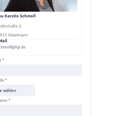
au Kerstin Schmoll
rktstraße 2
033 Göppingen
Mail
chmoll@fgi.de
a
*
ede
*
name
*