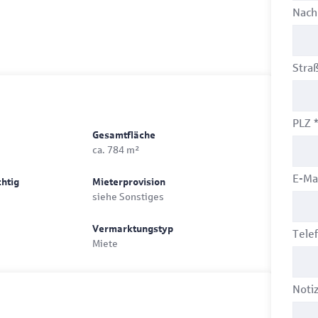
Nac
Stra
PLZ
Gesamtfläche
ca. 784 m²
E-Ma
chtig
Mieterprovision
siehe Sonstiges
Vermarktungstyp
Tele
Miete
Noti