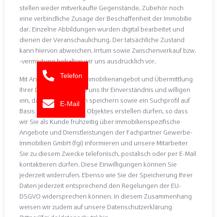
stellen weder mitverkaufte Gegenstände, Zubehör noch
eine verbindliche Zusage der Beschaffenheit der Immobilie
dar. Einzelne Abbildungen wurden digital bearbeitet und
dienen der Veranschaulichung. Der tatsächliche Zustand
kann hiervon abweichen. Irrtum sowie Zwischenverkauf bzw.
-vermietung behalten wir uns ausdrücklich vor.
Telefon
Mit Anfrage auf unser Immobilienangebot und Übermittlung
Ihrer Daten erteilen Sie uns Ihr Einverständnis und willigen
ein, dass wir Ihre Daten speichern sowie ein Suchprofil auf
E-Mail
Basis des angefragten Objektes erstellen dürfen, so dass
wir Sie als Kunde frühzeitig über immobilienspezifische
Angebote und Dienstleistungen der Fachpartner Gewerbe-
Immobilien GmbH (fgi) informieren und unsere Mitarbeiter
Sie zu diesem Zwecke telefonisch, postalisch oder per E-Mail
kontaktieren dürfen. Diese Einwilligungen können Sie
jederzeit widerrufen. Ebenso wie Sie der Speicherung Ihrer
Daten jederzeit entsprechend den Regelungen der EU-
DSGVO widersprechen können. In diesem Zusammenhang
weisen wir zudem auf unsere Datenschutzerklärung