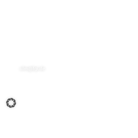
Fachpartner Gewerbe-Immobilien GmbH
Marktstraße 2 | 73033 Göppingen
info@fgi.de
Büro Ulm
Hans-und-Sophie-Scholl-Platz 2
| 89073 Ulm
ulm@fgi.de