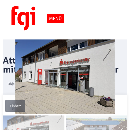
MENÜ
Attraktive Gewerbeeinheit
mit bonitätsstarkem Mieter
Objektnummer
101714
Einheit
Eckdaten
Kaufpreis
600.000 €