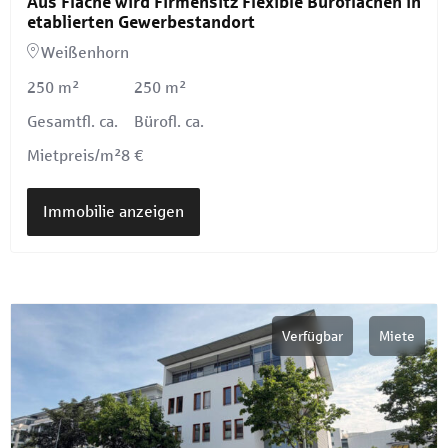
Aus Fläche wird Firmensitz Flexible Büroflächen in
etablierten Gewerbestandort
Weißenhorn
250 m²
250 m²
Gesamtfl. ca.
Bürofl. ca.
Mietpreis/m²
8 €
Immobilie anzeigen
Verfügbar
Miete