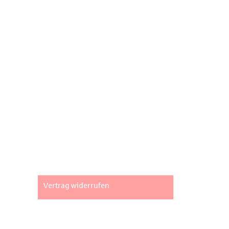
Flexibel im Denken, schnell im Handeln.
Wir bewerten, vermieten, verkaufen und entwickeln.
Seiten
Impressum
AGB
Datenschutz
Widerrufsbelehrung
Vertrag widerrufen