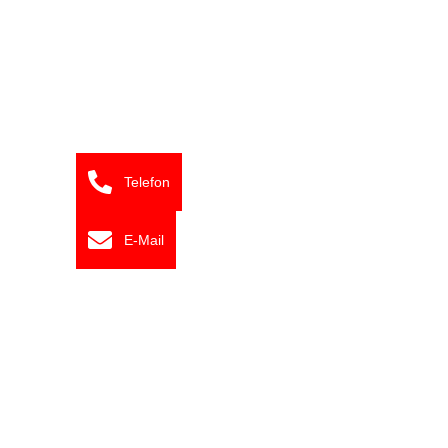
Telefon
E-Mail
Wir sind für Sie da!
+49 7161 97680
+49 731 9792390