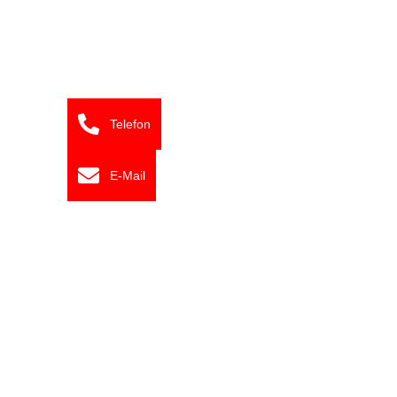
Telefon
E-Mail
Wir sind für Sie da!
+49 7161 97680
+49 731 9792390
Flexibel im Denken, schnell im Handeln.