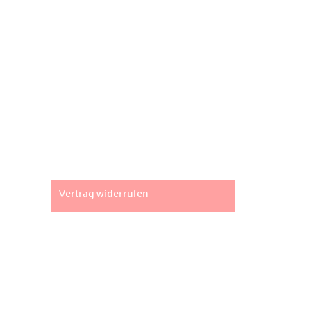
Wir bewerten, vermieten, verkaufen und entwickeln.
Seiten
Impressum
AGB
Datenschutz
Widerrufsbelehrung
Vertrag widerrufen
Unsere Standorte
Fachpartner Gewerbe-Immobilien GmbH