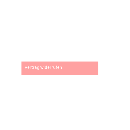
Seiten
Impressum
AGB
Datenschutz
Widerrufsbelehrung
Vertrag widerrufen
Unsere Standorte
Fachpartner Gewerbe-Immobilien GmbH
Marktstraße 2 | 73033 Göppingen