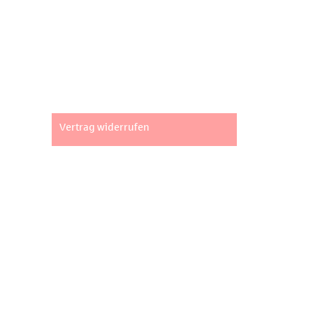
Impressum
AGB
Datenschutz
Widerrufsbelehrung
Vertrag widerrufen
Unsere Standorte
Fachpartner Gewerbe-Immobilien GmbH
Marktstraße 2 | 73033 Göppingen
info@fgi.de