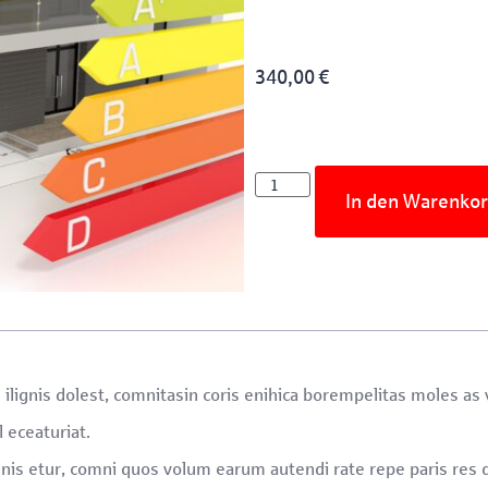
340,00
€
In den Warenko
ignis dolest, comnitasin coris enihica borempelitas moles as v
 eceaturiat.
nis etur, comni quos volum earum autendi rate repe paris res d