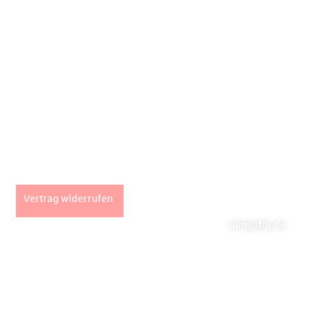
Unsere Stan
Seiten
Fachpartner Gew
Impressum
Marktstraße 2 |
AGB
info@fgi.de
Datenschutz
Büro Ulm
Widerrufsbelehrung
Vertrag widerrufen
Hans-und-Sophie-
ulm@fgi.de