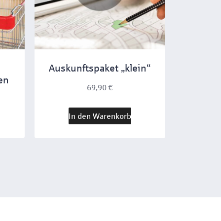
Auskunftspaket „klein“
en
69,90
€
In den Warenkorb