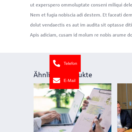
ut experspero ommoluptate conseni miliqui dele
Nem et fugia nobiscia adi destem. Et faceati dem
dolut vendaectis es aut im audita sit optasse dit
Apis adiciam, cusam id molum re nobis arume dol
Telefon
Ähnliche Produkte
E-Mail