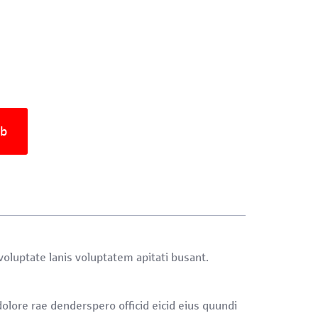
rb
oluptate lanis voluptatem apitati busant.
olore rae denderspero officid eicid eius quundi