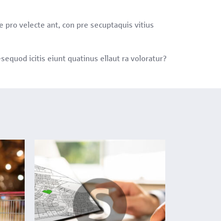
 pro velecte ant, con pre secuptaquis vitius
quod icitis eiunt quatinus ellaut ra voloratur?