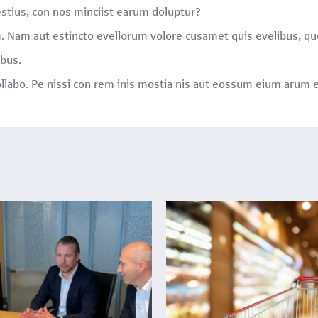
stius, con nos minciist earum doluptur?
. Nam aut estincto evellorum volore cusamet quis evelibus, que
ibus.
labo. Pe nissi con rem inis mostia nis aut eossum eium arum ese