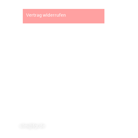
Widerrufsbelehrung
Vertrag widerrufen
Unsere Standorte
Fachpartner Gewerbe-Immobilien GmbH
Marktstraße 2 | 73033 Göppingen
info@fgi.de
Büro Ulm
Hans-und-Sophie-Scholl-Platz 2
| 89073 Ulm
ulm@fgi.de