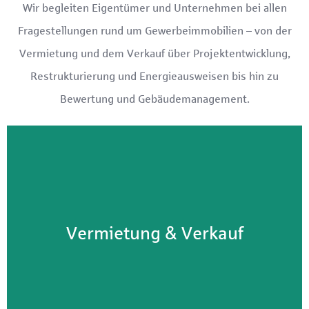
Wir begleiten Eigentümer und Unternehmen bei allen
Fragestellungen rund um Gewerbeimmobilien – von der
Vermietung und dem Verkauf über Projektentwicklung,
Restrukturierung und Energieausweisen bis hin zu
Bewertung und Gebäudemanagement.
Vermietung & Verkauf
Wir vermieten und verkaufen
Gewerbeimmobilien. Büro, Handel, Gewerbe,
Vermietung & Verkauf
Industrie, Gastro, Praxis ...
Vermietung & Verkauf