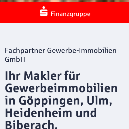
Value-Add-Investment |
top Upside möglich
Waghäusel | 8,2 % anfängliche
Fachpartner Gewerbe-Immobilien
Bruttogrundrendite bei 64 % Vermietung
GmbH
Ihr Makler für
Zum Highlight-Objekt
Gewerbeimmobilien
in Göppingen, Ulm,
Heidenheim und
Biberach.