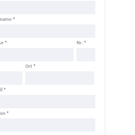
hname
*
ße
*
Nr.
*
*
Ort
*
il
*
fon
*