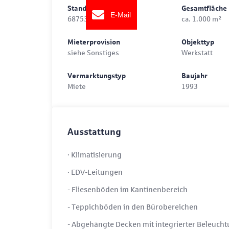
Standort
Gesamtfläche
E-Mail
68753 Waghäusel
ca. 1.000 m²
Mieterprovision
Objekttyp
siehe Sonstiges
Werkstatt
Vermarktungstyp
Baujahr
Miete
1993
Ausstattung
· Klimatisierung
· EDV-Leitungen
- Fliesenböden im Kantinenbereich
- Teppichböden in den Bürobereichen
- Abgehängte Decken mit integrierter Beleuch