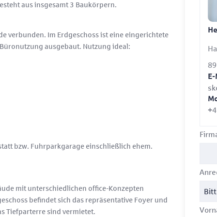
besteht aus insgesamt 3 Baukörpern.
He
 verbunden. Im Erdgeschoss ist eine eingerichtete
r Büronutzung ausgebaut. Nutzung ideal:
Ha
89
E-
sk
Mo
+4
Firm
tatt bzw. Fuhrparkgarage einschließlich ehem.
Anr
de mit unterschiedlichen office-Konzepten
dgeschoss befindet sich das repräsentative Foyer und
Vor
 Tiefparterre sind vermietet.