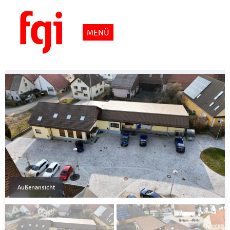
MENÜ
Flexibles Gewerbeobjekt:
Lager-, Produktionsflächen
und Bürogebäude vereint
Objektnummer
101685/02
Außenansicht
Eckdaten
Kaltmiete