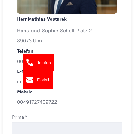
Herr Mathias Vostarek
Hans-und-Sophie-Scholl-Platz 2
89073 Ulm
Telefon
0049716197680
Telefon
E-Mail
E-Mail
info@fgi.de
Mobile
00491727409722
Firma
*