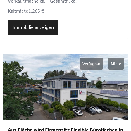
Verkaufsfläche ca.
Gesamtfl. ca.
Kaltmiete
1.265 €
Immobilie anzeigen
Verfügbar
Miete
Aus Fläche wird Firmensitz Flexible Büroflächen in