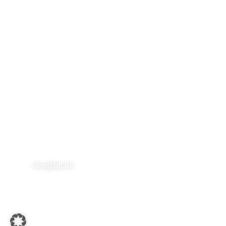
Unsere Standorte
Fachpartner Gewerbe-Immobilien GmbH
Marktstraße 2 | 73033 Göppingen
info@fgi.de
Büro Ulm
Hans-und-Sophie-Scholl-Platz 2
| 89073 Ulm
ulm@fgi.de