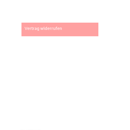
Datenschutz
Widerrufsbelehrung
Vertrag widerrufen
Unsere Standorte
Fachpartner Gewerbe-Immobilien GmbH
Marktstraße 2 | 73033 Göppingen
info@fgi.de
Büro Ulm
Hans-und-Sophie-Scholl-Platz 2
| 89073 Ulm